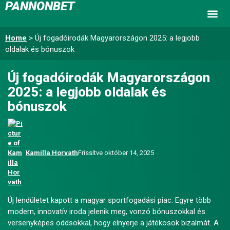
PANNONBET
Home
> Új fogadóirodák Magyarországon 2025: a legjobb
oldalak és bónuszok
Új fogadóirodák Magyarországon
2025: a legjobb oldalak és
bónuszok
Kamilla Horvath
Frissítve
október 14, 2025
Új lendületet kapott a magyar sportfogadási piac. Egyre több
modern, innovatív iroda jelenik meg, vonzó bónuszokkal és
versenyképes oddsokkal, hogy elnyerje a játékosok bizalmát. A