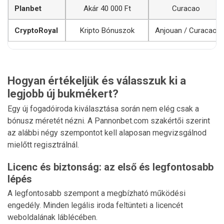
Planbet
Akár 40 000 Ft
Curacao
CryptoRoyal
Kripto Bónuszok
Anjouan / Curacao
Hogyan értékeljük és válasszuk ki a
legjobb új bukmékert?
Egy új fogadóiroda kiválasztása során nem elég csak a
bónusz méretét nézni. A Pannonbet.com szakértői szerint
az alábbi négy szempontot kell alaposan megvizsgálnod
mielőtt regisztrálnál.
Licenc és biztonság: az első és legfontosabb
lépés
A legfontosabb szempont a megbízható működési
engedély. Minden legális iroda feltünteti a licencét
weboldalának láblécében.