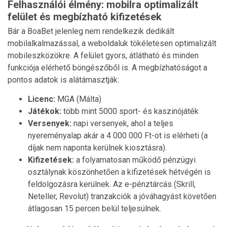
Felhasználói élmény: mobilra optimalizált
felület és megbízható kifizetések
Bár a BoaBet jelenleg nem rendelkezik dedikált
mobilalkalmazással, a weboldaluk tökéletesen optimalizált
mobileszközökre. A felület gyors, átlátható és minden
funkciója elérhető böngészőből is. A megbízhatóságot a
pontos adatok is alátámasztják:
Licenc:
MGA (Málta)
Játékok:
több mint 5000 sport- és kaszinójáték
Versenyek:
napi versenyek, ahol a teljes
nyereményalap akár a 4 000 000 Ft-ot is elérheti (a
díjak nem naponta kerülnek kiosztásra).
Kifizetések:
a folyamatosan működő pénzügyi
osztálynak köszönhetően a kifizetések hétvégén is
feldolgozásra kerülnek. Az e-pénztárcás (Skrill,
Neteller, Revolut) tranzakciók a jóváhagyást követően
átlagosan 15 percen belül teljesülnek.