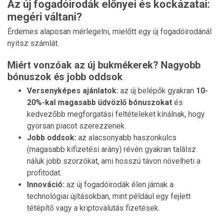
Az új fogadóirodák előnyei és kockázatai:
megéri váltani?
Érdemes alaposan mérlegelni, mielőtt egy új fogadóirodánál
nyitsz számlát.
Miért vonzóak az új bukmékerek? Nagyobb
bónuszok és jobb oddsok
Versenyképes ajánlatok:
az új belépők gyakran
10-
20%-kal magasabb üdvözlő bónuszokat
és
kedvezőbb megforgatási feltételeket kínálnak, hogy
gyorsan piacot szerezzenek.
Jobb oddsok:
az alacsonyabb haszonkulcs
(magasabb kifizetési arány) révén gyakran találsz
náluk jobb szorzókat, ami hosszú távon növelheti a
profitodat.
Innováció:
az új fogadóirodák élen járnak a
technológiai újításokban, mint például egy fejlett
tétépítő vagy a kriptovalutás fizetések.